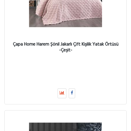
Çapa Home Harem Şönil Jakarlı Çift Kişilik Yatak Örtüsü
-Çeşit-