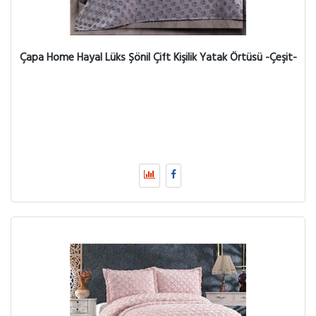
Çapa Home Hayal Lüks Şönil Çift Kişilik Yatak Örtüsü -Çeşit-