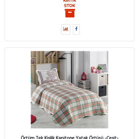
Örtüm Tek Kişilik Kapitone Yatak Örtüsü -Çeşit-