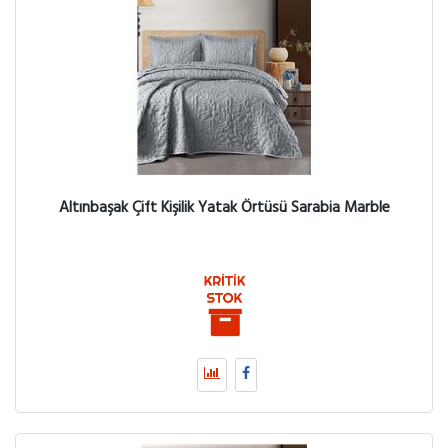
Altınbaşak Çift Kişilik Yatak Örtüsü Sarabia Marble