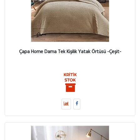
Çapa Home Dama Tek Kişilik Yatak Örtüsü -Çeşit-