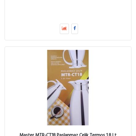
Master MTR-CT18 Paslanmaz Çelik Termos 1,8 Lt