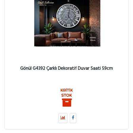
Gönül G4392 Çarklı Dekoratif Duvar Saati 59cm