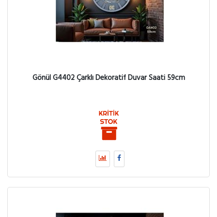
Gönül G4402 Çarklı Dekoratif Duvar Saati 59cm