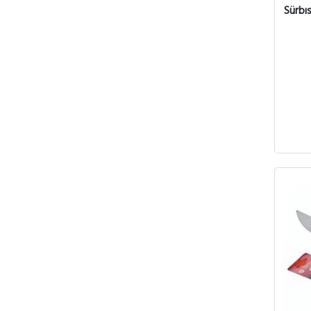
Sürbı