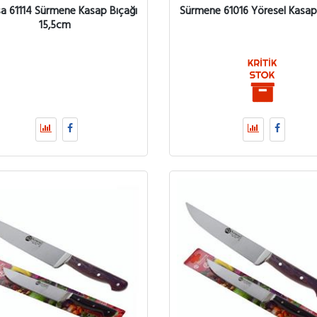
sa 61114 Sürmene Kasap Bıçağı
Sürmene 61016 Yöresel Kasap
15,5cm