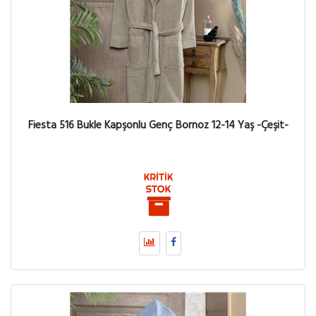
Fiesta 516 Bukle Kapşonlu Genç Bornoz 12-14 Yaş -Çeşit-