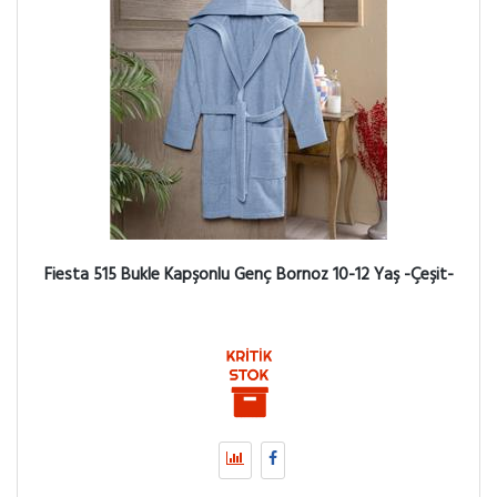
Fiesta 515 Bukle Kapşonlu Genç Bornoz 10-12 Yaş -Çeşit-