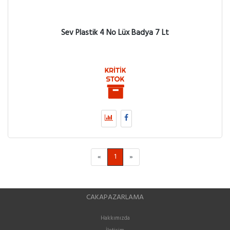
Sev Plastik 4 No Lüx Badya 7 Lt
«
1
»
CAKAPAZARLAMA
Hakkımızda