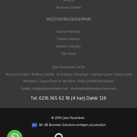
İletişim
Sevkiyat Günleri
MÜŞTERI BILGILENDIRME
Gizlilik Politikası
Tüketici Hakları
Garanti Koşulları
Üye Kaydı
Çaka Pazarlama Ltd.Şti.
Necip Fazıl Mah. 19 Mayıs Cad.No: 18 Dudullu Ümraniye / İstanbul Şube: Cumhuriyet
Mahallesi, Turgut Özal Cd. No:119/A, 41420 ÇAYIROVA/Kocaeli
Eposta:
info@cakapazarlama.com , muhasebe@cakapazarlama.com
Tel:
0216 365 62 18 (4 hat) Dahili: 126
© 2016 Çaka Pazarlama .
Bir
JBI Business Solutions
entegre çözümüdür.