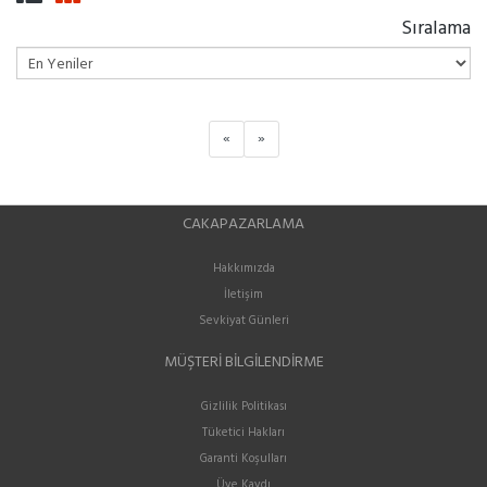
Sıralama
«
»
CAKAPAZARLAMA
Hakkımızda
İletişim
Sevkiyat Günleri
MÜŞTERI BILGILENDIRME
Gizlilik Politikası
Tüketici Hakları
Garanti Koşulları
Üye Kaydı