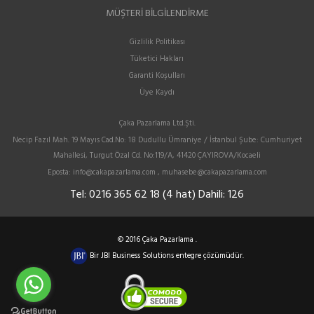
MÜŞTERI BILGILENDIRME
Gizlilik Politikası
Tüketici Hakları
Garanti Koşulları
Üye Kaydı
Çaka Pazarlama Ltd.Şti.
Necip Fazıl Mah. 19 Mayıs Cad.No: 18 Dudullu Ümraniye / İstanbul Şube: Cumhuriyet
Mahallesi, Turgut Özal Cd. No:119/A, 41420 ÇAYIROVA/Kocaeli
Eposta:
info@cakapazarlama.com , muhasebe@cakapazarlama.com
Tel:
0216 365 62 18 (4 hat) Dahili: 126
© 2016 Çaka Pazarlama .
Bir
JBI Business Solutions
entegre çözümüdür.