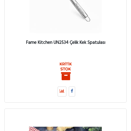
Fame Kitchen UN2534 Çelik Kek Spatulası