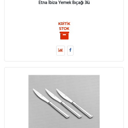
Etna İbiza Yemek Bıçağı 3lü