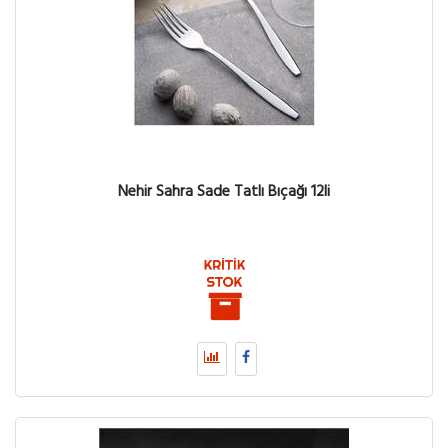
Nehir Sahra Sade Tatlı Bıçağı 12li