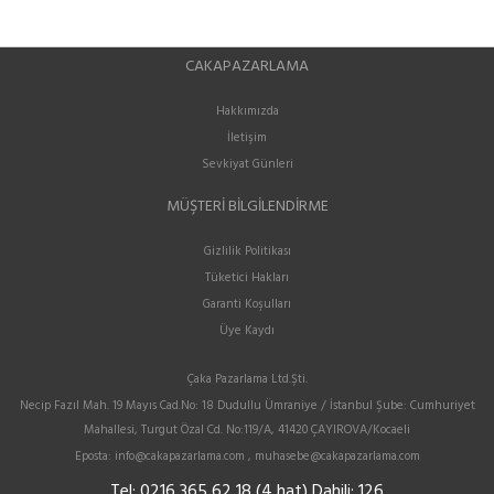
CAKAPAZARLAMA
Hakkımızda
İletişim
Sevkiyat Günleri
MÜŞTERI BILGILENDIRME
Gizlilik Politikası
Tüketici Hakları
Garanti Koşulları
Üye Kaydı
Çaka Pazarlama Ltd.Şti.
Necip Fazıl Mah. 19 Mayıs Cad.No: 18 Dudullu Ümraniye / İstanbul Şube: Cumhuriyet
Mahallesi, Turgut Özal Cd. No:119/A, 41420 ÇAYIROVA/Kocaeli
Eposta:
info@cakapazarlama.com , muhasebe@cakapazarlama.com
Tel:
0216 365 62 18 (4 hat) Dahili: 126