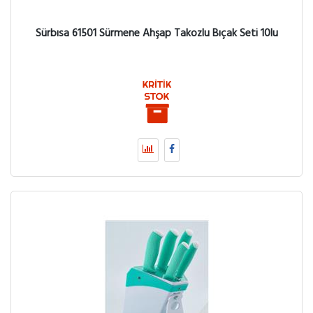
Sürbısa 61501 Sürmene Ahşap Takozlu Bıçak Seti 10lu