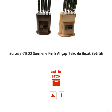
Sürbısa 61502 Sürmene Pimli Ahşap Takozlu Bıçak Seti 5li