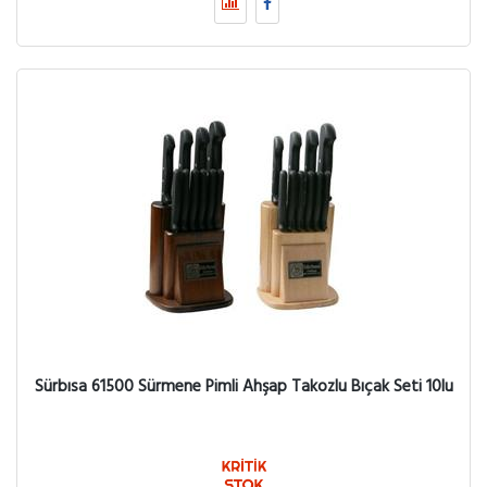
Sürbısa 61500 Sürmene Pimli Ahşap Takozlu Bıçak Seti 10lu