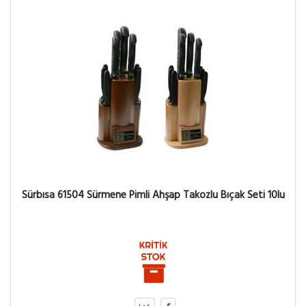
Sürbısa 61504 Sürmene Pimli Ahşap Takozlu Bıçak Seti 10lu