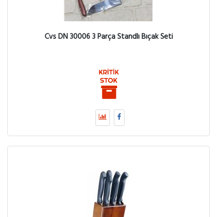
Cvs DN 30006 3 Parça Standlı Bıçak Seti