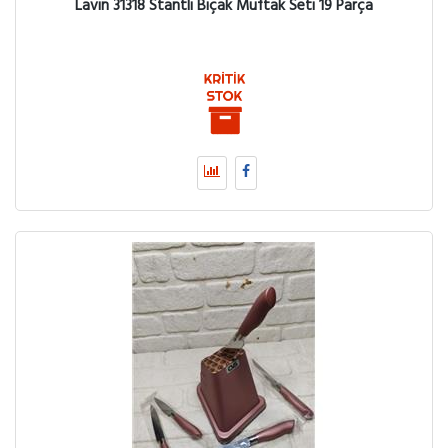
Lavin 31318 Stantlı Bıçak Muftak Seti 19 Parça