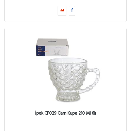
İpek CF029 Cam Kupa 210 Ml 6lı