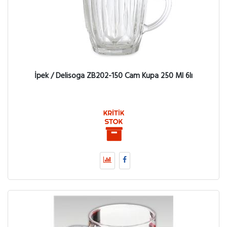
İpek / Delisoga ZB202-150 Cam Kupa 250 Ml 6lı