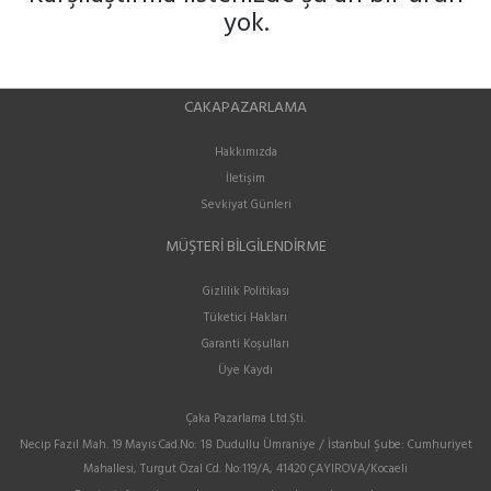
yok.
CAKAPAZARLAMA
Hakkımızda
İletişim
Sevkiyat Günleri
MÜŞTERI BILGILENDIRME
Gizlilik Politikası
Tüketici Hakları
Garanti Koşulları
Üye Kaydı
Çaka Pazarlama Ltd.Şti.
Necip Fazıl Mah. 19 Mayıs Cad.No: 18 Dudullu Ümraniye / İstanbul Şube: Cumhuriyet
Mahallesi, Turgut Özal Cd. No:119/A, 41420 ÇAYIROVA/Kocaeli