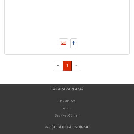
«
1
»
CAKAPAZARLAMA
Hakkımızda
İletişim
Sevkiyat Günleri
MÜŞTERI BILGILENDIRME