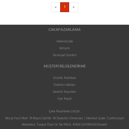
«
1
»
CAKAPAZARLAMA
Hakkımızda
İletişim
Sevkiyat Günleri
MÜŞTERI BILGILENDIRME
Gizlilik Politikası
Tüketici Hakları
Garanti Koşulları
Üye Kaydı
Çaka Pazarlama Ltd.Şti.
Necip Fazıl Mah. 19 Mayıs Cad.No: 18 Dudullu Ümraniye / İstanbul Şube: Cumhuriyet
Mahallesi, Turgut Özal Cd. No:119/A, 41420 ÇAYIROVA/Kocaeli