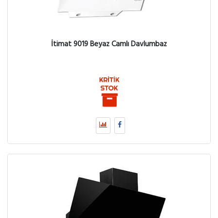
İtimat 9019 Beyaz Camlı Davlumbaz