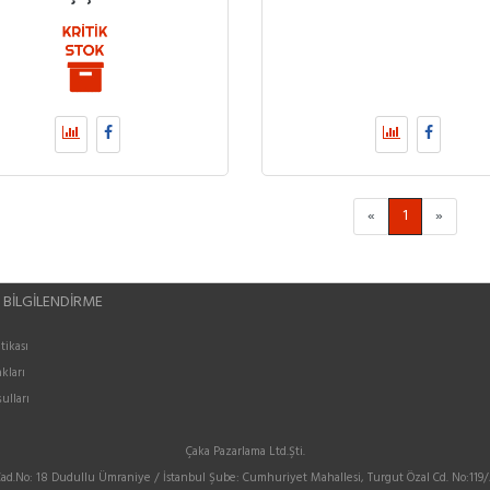
«
1
»
 BILGILENDIRME
itikası
kları
ulları
Çaka Pazarlama Ltd.Şti.
Cad.No: 18 Dudullu Ümraniye / İstanbul Şube: Cumhuriyet Mahallesi, Turgut Özal Cd. No:11