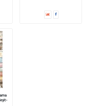
yama
eşit-