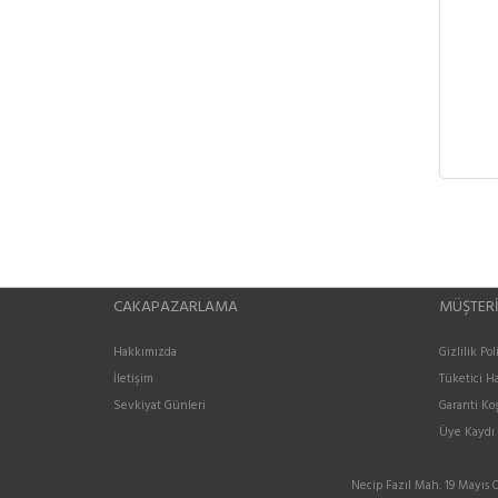
CAKAPAZARLAMA
MÜŞTERI
Hakkımızda
Gizlilik Pol
İletişim
Tüketici Ha
Sevkiyat Günleri
Garanti Koş
Üye Kaydı
Necip Fazıl Mah. 19 Mayıs 