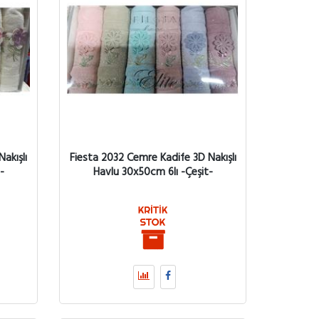
akışlı
Fiesta 2032 Cemre Kadife 3D Nakışlı
-
Havlu 30x50cm 6lı -Çeşit-