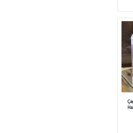
Ça
Ha