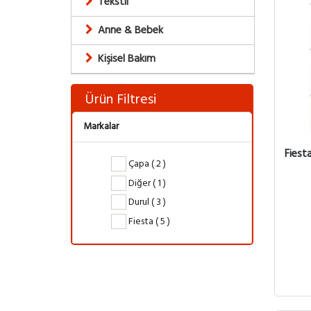
Tekstil
Anne & Bebek
Kişisel Bakım
Ürün Filtresi
Markalar
Fiest
Çapa ( 2 )
Diğer ( 1 )
Durul ( 3 )
Fiesta ( 5 )