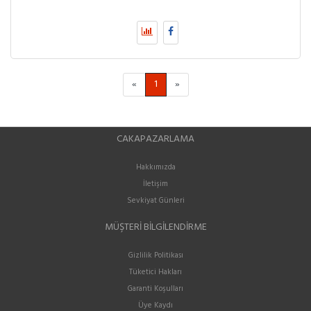
«
1
»
CAKAPAZARLAMA
Hakkımızda
İletişim
Sevkiyat Günleri
MÜŞTERI BILGILENDIRME
Gizlilik Politikası
Tüketici Hakları
Garanti Koşulları
Üye Kaydı