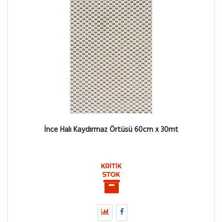
İnce Halı Kaydırmaz Örtüsü 60cm x 30mt