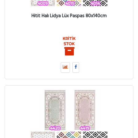
Hitit Halı Lidya Lüx Paspas 80x140cm