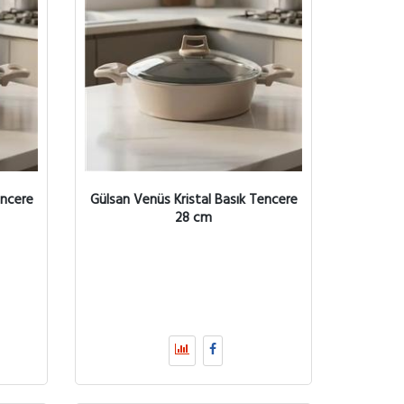
encere
Gülsan Venüs Kristal Basık Tencere
28 cm