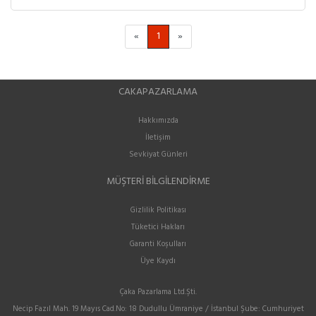
«
1
»
CAKAPAZARLAMA
Hakkımızda
İletişim
Sevkiyat Günleri
MÜŞTERI BILGILENDIRME
Gizlilik Politikası
Tüketici Hakları
Garanti Koşulları
Üye Kaydı
Çaka Pazarlama Ltd.Şti.
Necip Fazıl Mah. 19 Mayıs Cad.No: 18 Dudullu Ümraniye / İstanbul Şube: Cumhuriyet