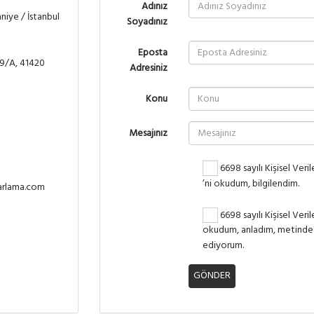
Adınız
niye / İstanbul
Soyadınız
Eposta
19/A, 41420
Adresiniz
Konu
Mesajınız
6698 sayılı Kişisel Ve
’ni okudum, bilgilendim.
arlama.com
6698 sayılı Kişisel Ve
okudum, anladım, metinde y
ediyorum.