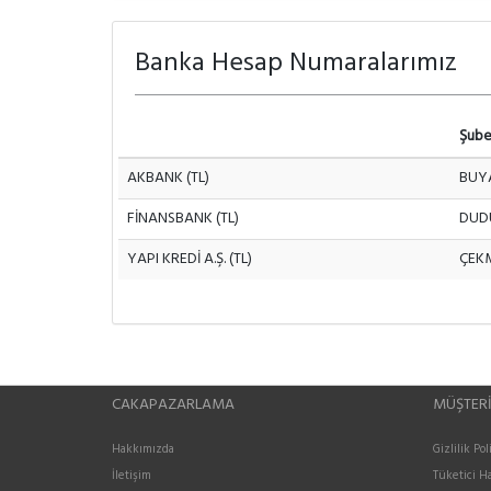
Banka Hesap Numaralarımız
Şub
AKBANK (TL)
BUY
FİNANSBANK (TL)
DUD
YAPI KREDİ A.Ş. (TL)
ÇEK
CAKAPAZARLAMA
MÜŞTERI
Hakkımızda
Gizlilik Pol
İletişim
Tüketici Ha