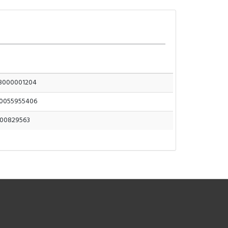
8000001204
0055955406
00829563