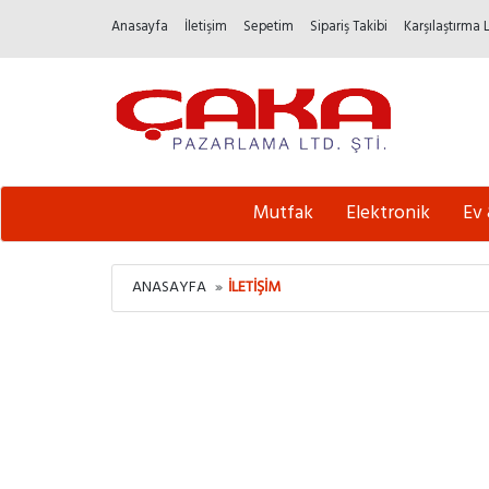
Anasayfa
İletişim
Sepetim
Sipariş Takibi
Karşılaştırma 
Mutfak
Elektronik
Ev
ANASAYFA
İLETIŞIM