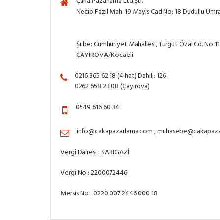
Çaka Pazarlama Ltd.Şti.
Necip Fazıl Mah. 19 Mayıs Cad.No: 18 Dudullu Ümra
Şube: Cumhuriyet Mahallesi, Turgut Özal Cd. No:1
ÇAYIROVA/Kocaeli
0216 365 62 18 (4 hat) Dahili: 126
0262 658 23 08 (Çayırova)
0549 616 60 34
info@cakapazarlama.com , muhasebe@cakapaz
Vergi Dairesi : SARIGAZİ
Vergi No : 2200072446
Mersis No : 0220 007 2446 000 18