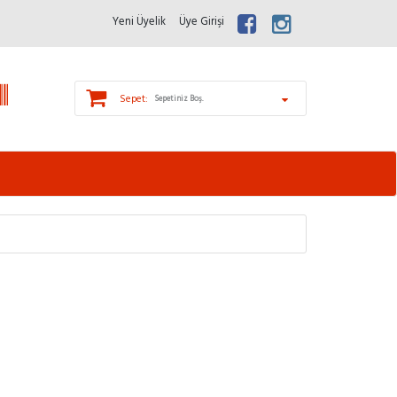
Yeni Üyelik
Üye Girişi
Sepet:
Sepetiniz Boş.