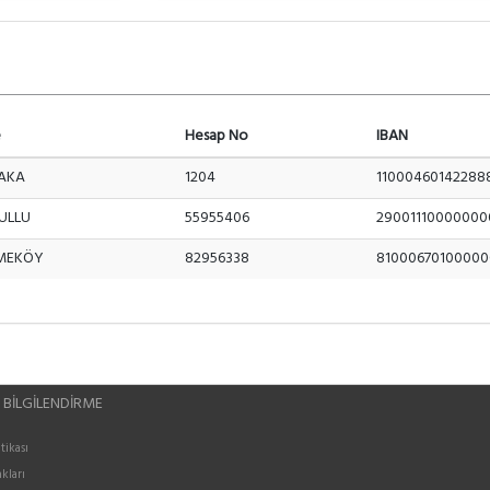
e
Hesap No
IBAN
AKA
1204
11000460142288
ULLU
55955406
29001110000000
MEKÖY
82956338
81000670100000
 BILGILENDIRME
itikası
kları