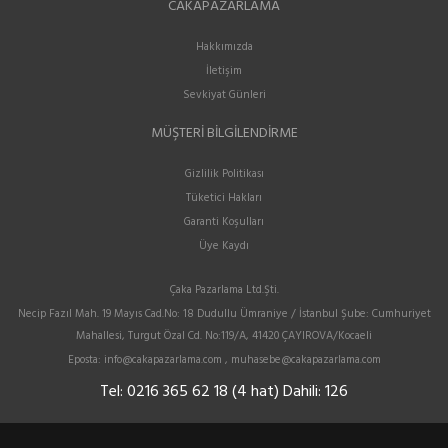
CAKAPAZARLAMA
Hakkımızda
İletişim
Sevkiyat Günleri
MÜŞTERI BILGILENDIRME
Gizlilik Politikası
Tüketici Hakları
Garanti Koşulları
Üye Kaydı
Çaka Pazarlama Ltd.Şti.
Necip Fazıl Mah. 19 Mayıs Cad.No: 18 Dudullu Ümraniye / İstanbul Şube: Cumhuriyet
Mahallesi, Turgut Özal Cd. No:119/A, 41420 ÇAYIROVA/Kocaeli
Eposta:
info@cakapazarlama.com , muhasebe@cakapazarlama.com
Tel:
0216 365 62 18 (4 hat) Dahili: 126