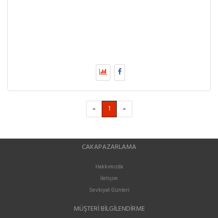
«
1
»
CAKAPAZARLAMA
Hakkımızda
İletişim
Sevkiyat Günleri
MÜŞTERI BILGILENDIRME