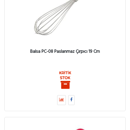
Balsa PC-08 Paslanmaz Çırpıcı 19 Cm