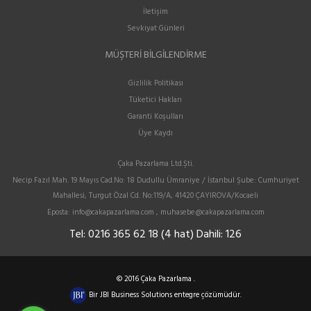
İletişim
Sevkiyat Günleri
MÜŞTERI BILGILENDIRME
Gizlilik Politikası
Tüketici Hakları
Garanti Koşulları
Üye Kaydı
Çaka Pazarlama Ltd.Şti.
Necip Fazıl Mah. 19 Mayıs Cad.No: 18 Dudullu Ümraniye / İstanbul Şube: Cumhuriyet
Mahallesi, Turgut Özal Cd. No:119/A, 41420 ÇAYIROVA/Kocaeli
Eposta:
info@cakapazarlama.com , muhasebe@cakapazarlama.com
Tel:
0216 365 62 18 (4 hat) Dahili: 126
© 2016 Çaka Pazarlama .
Bir
JBI Business Solutions
entegre çözümüdür.