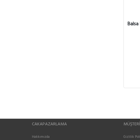
Balsa
CAKAPAZARLAMA
MÜŞTERI
Hakkımızda
Gizlilik Pol