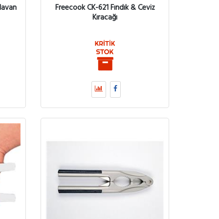
Havan
Freecook CK-621 Fındık & Ceviz
Kıracağı