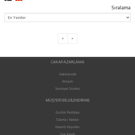
Sıralama
«
»
CAKAPAZARLAMA
Hakkımızda
İletişim
Sevkiyat Günleri
MÜŞTERI BILGILENDIRME
Gizlilik Politikası
Tüketici Hakları
Garanti Koşulları
Üye Kaydı