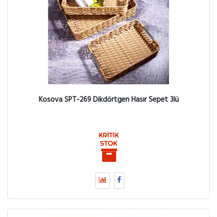
Kosova SPT-269 Dikdörtgen Hasır Sepet 3lü