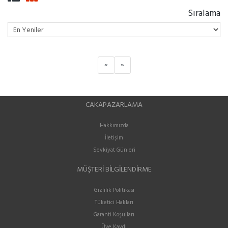
Sıralama
«
»
CAKAPAZARLAMA
Hakkımızda
İletişim
Sevkiyat Günleri
MÜŞTERI BILGILENDIRME
Gizlilik Politikası
Tüketici Hakları
Garanti Koşulları
Üye Kaydı