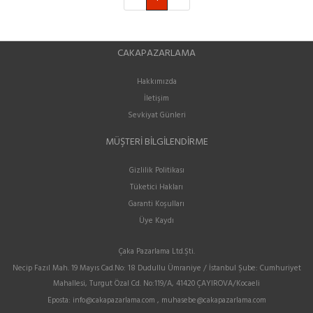
CAKAPAZARLAMA
Hakkımızda
İletişim
Sevkiyat Günleri
MÜŞTERI BILGILENDIRME
Gizlilik Politikası
Tüketici Hakları
Garanti Koşulları
Üye Kaydı
Çaka Pazarlama Ltd.Şti.
Necip Fazıl Mah. 19 Mayıs Cad.No: 18 Dudullu Ümraniye / İstanbul Şube: Cumhuriyet
Mahallesi, Turgut Özal Cd. No:119/A, 41420 ÇAYIROVA/Kocaeli
Eposta:
info@cakapazarlama.com , muhasebe@cakapazarlama.com