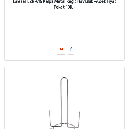
Lalezar LZR-615 Kalpli Metal Kağıt Havluluk -Adet Fiyat
Paket 10lU-