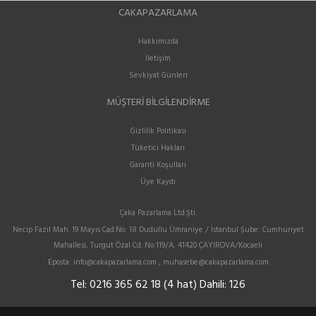
CAKAPAZARLAMA
Hakkımızda
İletişim
Sevkiyat Günleri
MÜŞTERI BILGILENDIRME
Gizlilik Politikası
Tüketici Hakları
Garanti Koşulları
Üye Kaydı
Çaka Pazarlama Ltd.Şti.
Necip Fazıl Mah. 19 Mayıs Cad.No: 18 Dudullu Ümraniye / İstanbul Şube: Cumhuriyet
Mahallesi, Turgut Özal Cd. No:119/A, 41420 ÇAYIROVA/Kocaeli
Eposta:
info@cakapazarlama.com , muhasebe@cakapazarlama.com
Tel:
0216 365 62 18 (4 hat) Dahili: 126