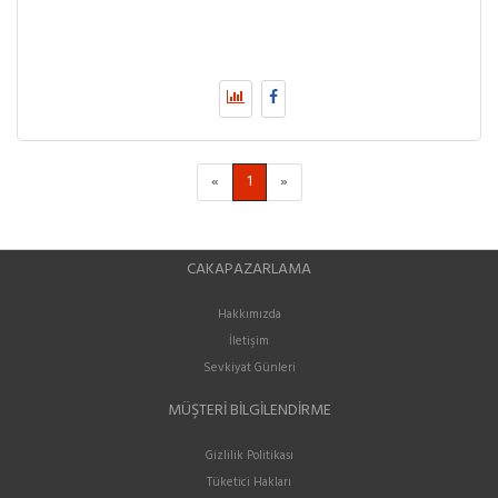
«
1
»
CAKAPAZARLAMA
Hakkımızda
İletişim
Sevkiyat Günleri
MÜŞTERI BILGILENDIRME
Gizlilik Politikası
Tüketici Hakları