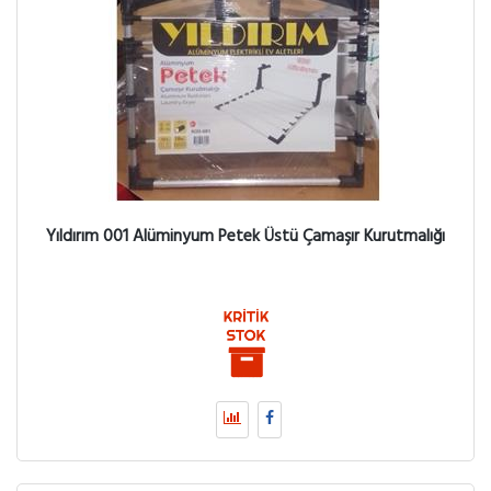
Yıldırım 001 Alüminyum Petek Üstü Çamaşır Kurutmalığı