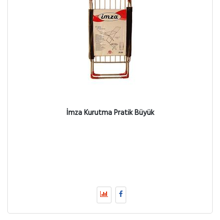
İmza Kurutma Pratik Büyük