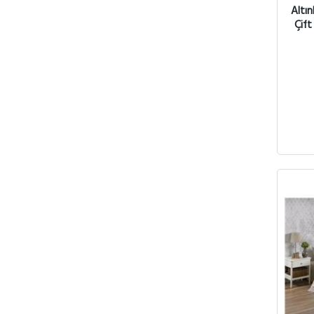
Altı
Çift