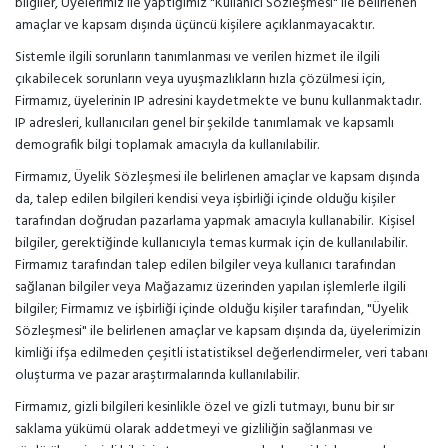
bilgiler, Üyelerimiz ile yaptığımız "Kullanıcı Sözleşmesi" ile belirlenen
amaçlar ve kapsam dışında üçüncü kişilere açıklanmayacaktır.
Sistemle ilgili sorunların tanımlanması ve verilen hizmet ile ilgili
çıkabilecek sorunların veya uyuşmazlıkların hızla çözülmesi için,
Firmamız, üyelerinin IP adresini kaydetmekte ve bunu kullanmaktadır.
IP adresleri, kullanıcıları genel bir şekilde tanımlamak ve kapsamlı
demografik bilgi toplamak amacıyla da kullanılabilir.
Firmamız, Üyelik Sözleşmesi ile belirlenen amaçlar ve kapsam dışında
da, talep edilen bilgileri kendisi veya işbirliği içinde olduğu kişiler
tarafından doğrudan pazarlama yapmak amacıyla kullanabilir. Kişisel
bilgiler, gerektiğinde kullanıcıyla temas kurmak için de kullanılabilir.
Firmamız tarafından talep edilen bilgiler veya kullanıcı tarafından
sağlanan bilgiler veya Mağazamız üzerinden yapılan işlemlerle ilgili
bilgiler; Firmamız ve işbirliği içinde olduğu kişiler tarafından, "Üyelik
Sözleşmesi" ile belirlenen amaçlar ve kapsam dışında da, üyelerimizin
kimliği ifşa edilmeden çeşitli istatistiksel değerlendirmeler, veri tabanı
oluşturma ve pazar araştırmalarında kullanılabilir.
Firmamız, gizli bilgileri kesinlikle özel ve gizli tutmayı, bunu bir sır
saklama yükümü olarak addetmeyi ve gizliliğin sağlanması ve