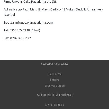
Firma Ünvanı: Çaka Pazarlama Ltd.Şti.
Adres: Necip Fazıl Mah. 19 Mayıs Cad.No: 18 Yukarı Dudullu Ümraniye /
İstanbul
Eposta: info@cakapazarlama.com
Tel: 0216 365 62 18 (4 hat)
Fax: 0216 365 62 22
CAKAPAZARLAMA
Hakkımızda
İletişim
Sevkiyat Günleri
MÜŞTERI BILGILENDIRME
Gizlilik Politikası