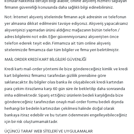
konular hakkında detaylı bilgi alabilir, online alışveriş hizmeti sağlayan
firmanın güvenirliği konusunda daha sağlıklı bilgi edinebilirsiniz.
Not: İnternet alışveriş sitelerinde firmanın açık adresinin ve telefonun
yer almasına dikkat edilmesini tavsiye ediyoruz. Alışveriş yapacaksanız
alışverişinizi yapmadan ürünü aldığınız mağazanın bütün telefon /
adres bilgilerini not edin. Eğer güvenmiyorsanız alışverişten önce
telefon ederek teyit edin. Firmamıza ait tüm online alışveriş
sitelerimizde firmamıza dair tüm bilgiler ve firma yeri belirtilmiştir.
MAİL ORDER KREDİ KART BİLGİLERİ GÜVENLİĞİ
Kredi kartı mail-order yöntemi ile bize göndereceğiniz kimlik ve kredi
kart bilgileriniz firmamız tarafından gizlilik prensibine göre
saklanacaktır. Bu bilgiler olası banka ile oluşabilecek kredi kartından
para çekim itirazlarına karşı 60 gün süre ile bekletilip daha sonrasında
imha edilmektedir. Sipariş ettiğiniz ürünlerin bedeli karşılığında bize
göndereceğiniz tarafınızdan onaylı mail-order formu bedeli dışında
herhangi bir bedelin kartınızdan çekilmesi halinde doğal olarak
bankaya itiraz edebilir ve bu tutarın ödenmesini engelleyebileceğiniz
için bir risk oluşturmamaktadır.
ÜÇÜNCÜ TARAF WEB SİTELERİ VE UYGULAMALAR