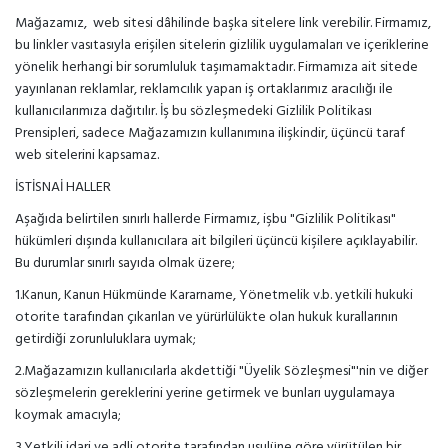
Mağazamız, web sitesi dâhilinde başka sitelere link verebilir. Firmamız,
bu linkler vasıtasıyla erişilen sitelerin gizlilik uygulamaları ve içeriklerine
yönelik herhangi bir sorumluluk taşımamaktadır. Firmamıza ait sitede
yayınlanan reklamlar, reklamcılık yapan iş ortaklarımız aracılığı ile
kullanıcılarımıza dağıtılır. İş bu sözleşmedeki Gizlilik Politikası
Prensipleri, sadece Mağazamızın kullanımına ilişkindir, üçüncü taraf
web sitelerini kapsamaz.
İSTİSNAİ HALLER
Aşağıda belirtilen sınırlı hallerde Firmamız, işbu "Gizlilik Politikası"
hükümleri dışında kullanıcılara ait bilgileri üçüncü kişilere açıklayabilir.
Bu durumlar sınırlı sayıda olmak üzere;
1.Kanun, Kanun Hükmünde Kararname, Yönetmelik v.b. yetkili hukuki
otorite tarafından çıkarılan ve yürürlülükte olan hukuk kurallarının
getirdiği zorunluluklara uymak;
2.Mağazamızın kullanıcılarla akdettiği "Üyelik Sözleşmesi"'nin ve diğer
sözleşmelerin gereklerini yerine getirmek ve bunları uygulamaya
koymak amacıyla;
3.Yetkili idari ve adli otorite tarafından usulüne göre yürütülen bir