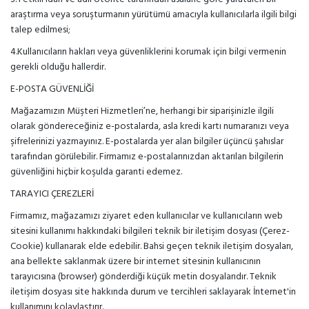
araştırma veya soruşturmanın yürütümü amacıyla kullanıcılarla ilgili bilgi
talep edilmesi;
4.Kullanıcıların hakları veya güvenliklerini korumak için bilgi vermenin
gerekli olduğu hallerdir.
E-POSTA GÜVENLİĞİ
Mağazamızın Müşteri Hizmetleri’ne, herhangi bir siparişinizle ilgili
olarak göndereceğiniz e-postalarda, asla kredi kartı numaranızı veya
şifrelerinizi yazmayınız. E-postalarda yer alan bilgiler üçüncü şahıslar
tarafından görülebilir. Firmamız e-postalarınızdan aktarılan bilgilerin
güvenliğini hiçbir koşulda garanti edemez.
TARAYICI ÇEREZLERİ
Firmamız, mağazamızı ziyaret eden kullanıcılar ve kullanıcıların web
sitesini kullanımı hakkındaki bilgileri teknik bir iletişim dosyası (Çerez-
Cookie) kullanarak elde edebilir. Bahsi geçen teknik iletişim dosyaları,
ana bellekte saklanmak üzere bir internet sitesinin kullanıcının
tarayıcısına (browser) gönderdiği küçük metin dosyalarıdır. Teknik
iletişim dosyası site hakkında durum ve tercihleri saklayarak İnternet'in
kullanımını kolaylaştırır.