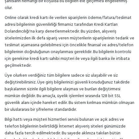
şahısların herhangi bir koşulda bu bilgileri ele geçirmesi engellenmiş
olur.
Online olarak kredi kartı ile verilen siparişlerin ödeme/fatura/teslimat
adresi bilgilerinin güvenilirliği firmamiz tarafından Kredi Kartları
Dolandırıcılığı'na karşı denetlenmektedir. Bu yüzden, alışveriş
sitelerimizden ilk defa sipariş veren müşterilerin siparişlerinin tedarik ve
teslimat aşamasına gelebilmesi için öncelikle finansal ve adres/telefon
bilgilerinin doğruluğunun onaylanması gereklidir. Bu bilgilerin kontrolü
için gerekirse kredi kartı sahibi müşteri ile veya ilgili banka ile irtibata
geçilmektedir.
Üye olurken verdiğiniz tüm bilgilere sadece siz ulaşabilir ve siz
değiştirebilirsiniz. Üye giriş bilgilerinizi güvenli koruduğunuz takdirde
başkalarının sizinle ilgili bilgilere ulaşması ve bunları değiştirmesi
mümkün değildir. Bu amaçla, üyelik işlemleri sırasında 128 bit SSL
güvenlik alanı içinde hareket edilir. Bu sistem kırılması mümkün olmayan
bir uluslararası bir şifreleme standardıdır.
Bilgi hattı veya müşteri hizmetleri servisi bulunan ve açık adres ve
telefon bilgilerinin belirtildiği İnternet alışveriş siteleri günümüzde
daha fazla tercih edilmektedir. Bu sayede aklınıza takılan bütün