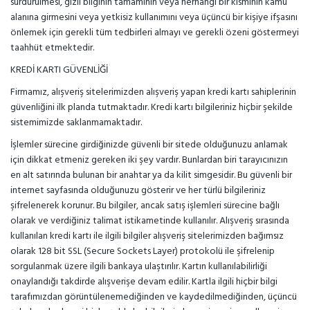
sürdürülmesi, gizli bilginin tamamının veya herhangi bir kısmının kamu
alanına girmesini veya yetkisiz kullanımını veya üçüncü bir kişiye ifşasını
önlemek için gerekli tüm tedbirleri almayı ve gerekli özeni göstermeyi
taahhüt etmektedir.
KREDİ KARTI GÜVENLİĞİ
Firmamız, alışveriş sitelerimizden alışveriş yapan kredi kartı sahiplerinin
güvenliğini ilk planda tutmaktadır. Kredi kartı bilgileriniz hiçbir şekilde
sistemimizde saklanmamaktadır.
İşlemler sürecine girdiğinizde güvenli bir sitede olduğunuzu anlamak
için dikkat etmeniz gereken iki şey vardır. Bunlardan biri tarayıcınızın
en alt satırında bulunan bir anahtar ya da kilit simgesidir. Bu güvenli bir
internet sayfasında olduğunuzu gösterir ve her türlü bilgileriniz
şifrelenerek korunur. Bu bilgiler, ancak satış işlemleri sürecine bağlı
olarak ve verdiğiniz talimat istikametinde kullanılır. Alışveriş sırasında
kullanılan kredi kartı ile ilgili bilgiler alışveriş sitelerimizden bağımsız
olarak 128 bit SSL (Secure Sockets Layer) protokolü ile şifrelenip
sorgulanmak üzere ilgili bankaya ulaştırılır. Kartın kullanılabilirliği
onaylandığı takdirde alışverişe devam edilir. Kartla ilgili hiçbir bilgi
tarafımızdan görüntülenemediğinden ve kaydedilmediğinden, üçüncü