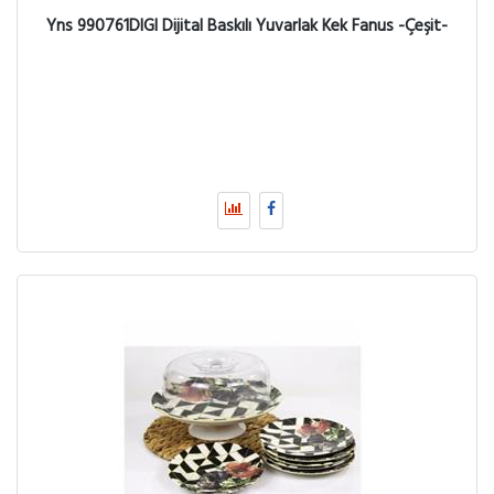
Yns 990761DIGI Dijital Baskılı Yuvarlak Kek Fanus -Çeşit-