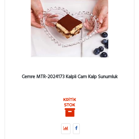
Cemre MTR-2024173 Kalpli Cam Kalp Sunumluk