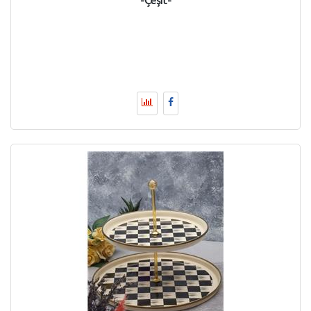
-Çeşit-