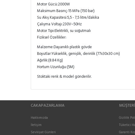
Motor Gücü:2000W
Maksimum Basınç:15 MPa (150 bar)
Su Akış Kapasitesi:5,5 - 7,5 litre/dakika
Çalışma Voltajı:230V~50Hz
Motor Tipi:Elektrikli, su soğutmalı
Fiziksel Özellikler:
Malzeme:Dayanıklı plastik gövde
Boyutlar:Yükseklik, genişlik, derinlik (77x30x30 cm)
Ağırlık:(8.84 Kg)
Hortum Uzunluğu:(5M)
Stoktaki renk & model gönderilir.
CAKAPAZARLAMA
MÜŞTERI
Hakkımızda
Gizlilik Pol
İletişim
Tüketici Ha
Sevkiyat Günleri
Garanti Koş