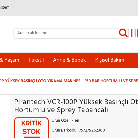
Listem
 & Yaşam
Tekstil
Anne & Bebek
Kişisel Bakım
0P YÜKSEK BASINÇLI OTO YIKAMA MAKINESI - 150 BAR HORTUMLU VE SPR
Pirantech VCR-100P Yüksek Basınçlı Ot
Hortumlu ve Sprey Tabancalı
Ürün Özellikleri
Ürün Barkodu : 757279262300