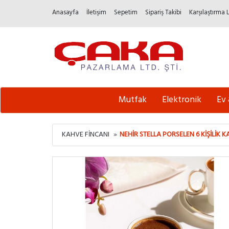
Anasayfa
İletişim
Sepetim
Sipariş Takibi
Karşılaştırma 
Mutfak
Elektronik
Ev
KAHVE FINCANI
NEHIR STELLA PORSELEN 6 KIŞILIK 