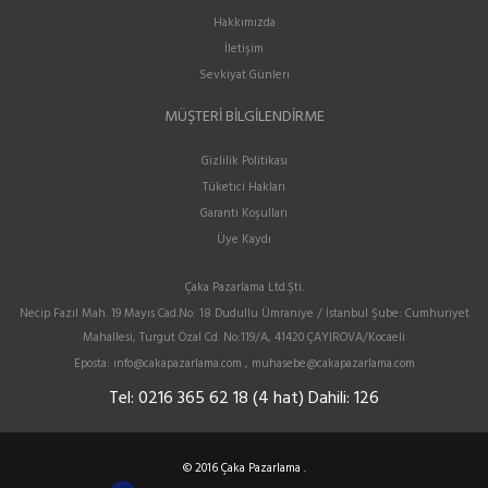
Hakkımızda
İletişim
Sevkiyat Günleri
MÜŞTERI BILGILENDIRME
Gizlilik Politikası
Tüketici Hakları
Garanti Koşulları
Üye Kaydı
Çaka Pazarlama Ltd.Şti.
Necip Fazıl Mah. 19 Mayıs Cad.No: 18 Dudullu Ümraniye / İstanbul Şube: Cumhuriyet
Mahallesi, Turgut Özal Cd. No:119/A, 41420 ÇAYIROVA/Kocaeli
Eposta:
info@cakapazarlama.com , muhasebe@cakapazarlama.com
Tel:
0216 365 62 18 (4 hat) Dahili: 126
© 2016 Çaka Pazarlama .