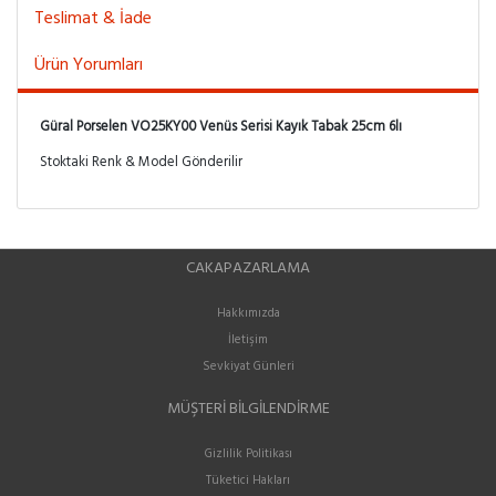
Teslimat & İade
Ürün Yorumları
Güral Porselen VO25KY00 Venüs Serisi Kayık Tabak 25cm 6lı
Stoktaki Renk & Model Gönderilir
CAKAPAZARLAMA
Hakkımızda
İletişim
Sevkiyat Günleri
MÜŞTERI BILGILENDIRME
Gizlilik Politikası
Tüketici Hakları