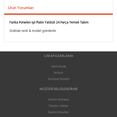
Ürün Yorumları
Farika Porselen Işıl Platin Yaldızlı 24 Parça Yemek Takım
Stoktaki renk & model gönderilir
CAKAPAZARLAMA
Hakkımızda
İletişim
Sevkiyat Günleri
MÜŞTERI BILGILENDIRME
Gizlilik Politikası
Tüketici Hakları
Garanti Koşulları