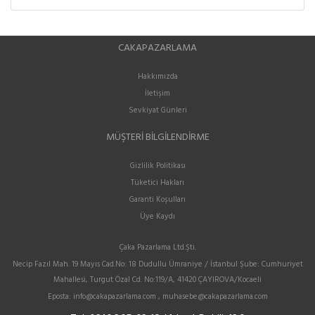
CAKAPAZARLAMA
Hakkımızda
İletişim
Sevkiyat Günleri
MÜŞTERI BILGILENDIRME
Gizlilik Politikası
Tüketici Hakları
Garanti Koşulları
Üye Kaydı
Çaka Pazarlama Ltd.Şti.
Necip Fazıl Mah. 19 Mayıs Cad.No: 18 Dudullu Ümraniye / İstanbul Şube: Cumhuriyet
Mahallesi, Turgut Özal Cd. No:119/A, 41420 ÇAYIROVA/Kocaeli
Eposta:
info@cakapazarlama.com , muhasebe@cakapazarlama.com