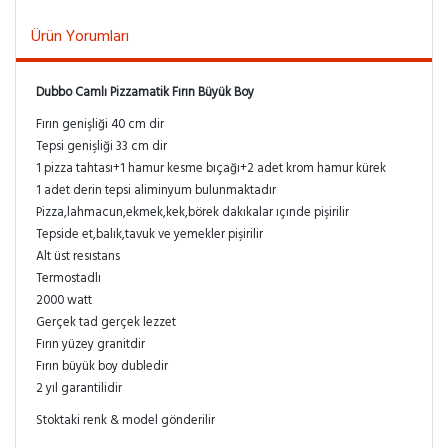
Ürün Yorumları
Dubbo Camlı Pizzamatik Fırın Büyük Boy
Fırın genişliği 40 cm dir
Tepsi genişliği 33 cm dir
1 pizza tahtası+1 hamur kesme bıçağı+2 adet krom hamur kürek
1 adet derin tepsi aliminyum bulunmaktadır
Pizza,lahmacun,ekmek,kek,börek dakıkalar ıçınde pişirilir
Tepside et,balık,tavuk ve yemekler pişirilir
Alt üst resıstans
Termostadlı
2000 watt
Gerçek tad gerçek lezzet
Fırın yüzey granitdir
Fırın büyük boy dubledir
2 yıl garantilidir
Stoktaki renk & model gönderilir