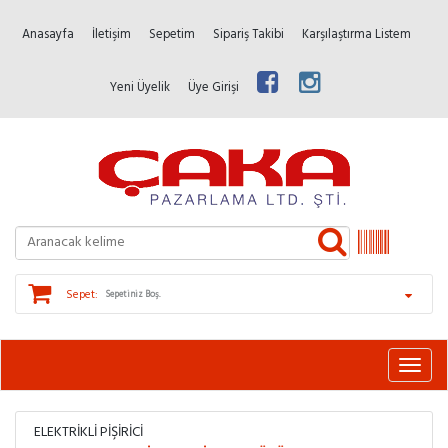
Anasayfa
İletişim
Sepetim
Sipariş Takibi
Karşılaştırma Listem
Yeni Üyelik
Üye Girişi
Sepet:
Sepetiniz Boş.
ELEKTRIKLI PIŞIRICI